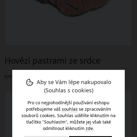
Hovězí pastrami ze srdce
Baleno ve vakuu po 1 kuse cca 1 kg.
Aby se Vám lépe nakupovalo
(Souhlas s cookies)
Pro co nejpohodlnější používání eshopu
potřebujeme váš
souhlas
se zpracováním
souborů cookies. Souhlas udělíte kliknutím na
tlačítko "Souhlasím", můžete jej však také
odmítnout kliknutím
zde
.