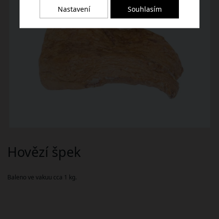
Nastavení
Souhlasím
Hovězí špek
Baleno ve vakuu cca 1 kg.