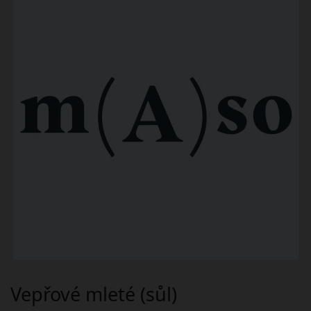
Vepřové mleté (sůl)