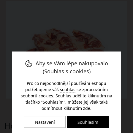
Aby se Vám lépe nakupovalo
(Souhlas s cookies)
Pro co nejpohodlnější používání eshopu
potřebujeme váš
souhlas
se zpracováním
souborů cookies. Souhlas udělíte kliknutím na
tlačítko "Souhlasím", můžete jej však také
odmítnout kliknutím
zde
.
Nastavení
Souhlasím
Hovězí nízké žebro bez kosti