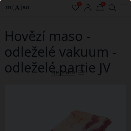
0
0
Hovězí maso -
odleželé vakuum -
odleželé partie JV