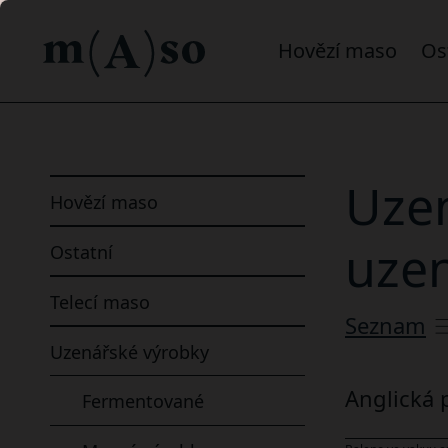
hovězí maso
o
Uzen
Hovězí maso
uze
Ostatní
Telecí maso
Uzenářské výrobky
Anglická 
fermentované