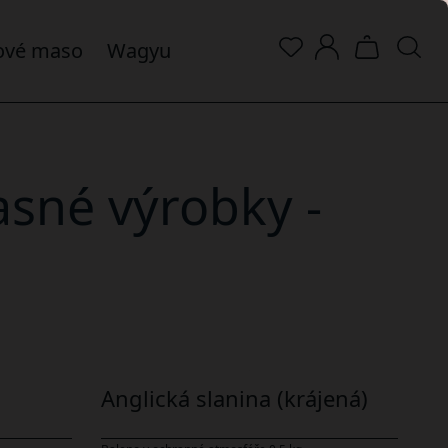
řové maso
wagyu
sné výrobky -
Anglická slanina (krájená)