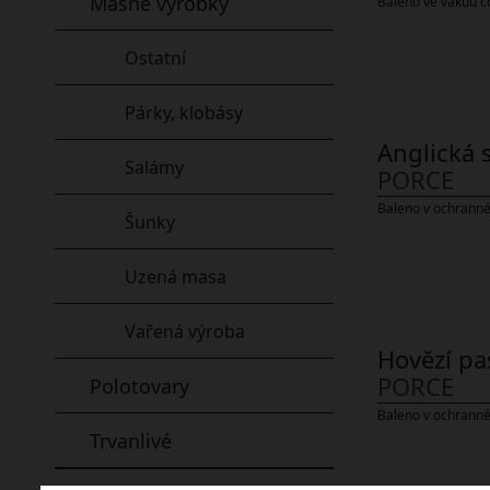
masné výrobky
Baleno ve vakuu c
ostatní
párky, klobásy
Anglická s
salámy
PORCE
Baleno v ochranné
šunky
uzená masa
vařená výroba
Hovězí pa
PORCE
polotovary
Baleno v ochranné
trvanlivé