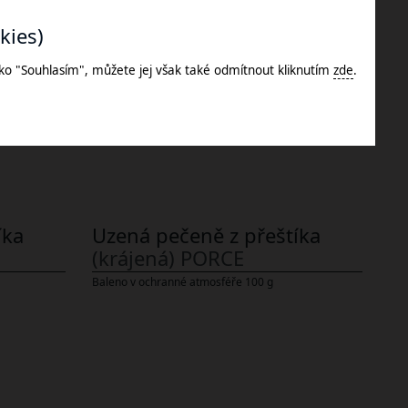
kies)
štíka
Uzená krkovice Lokál
tko "Souhlasím", můžete jej však také odmítnout kliknutím
zde
.
Baleno ve vakuu po 1 kuse cca 2 kg.
íka
Uzená pečeně z přeštíka
(krájená) PORCE
Baleno v ochranné atmosféře 100 g