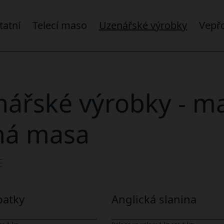
statní
telecí maso
uzenářské výrobky
vep
ářské výrobky - ma
ná masa
patky
Anglická slanina