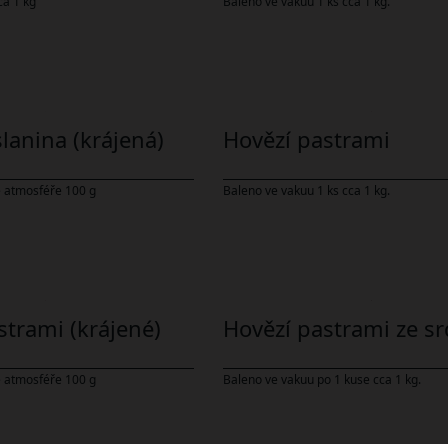
ca 1 kg
Baleno ve vakuu 1 ks cca 1 kg.
lanina (krájená)
Hovězí pastrami
 atmosféře 100 g
Baleno ve vakuu 1 ks cca 1 kg.
strami (krájené)
Hovězí pastrami ze s
 atmosféře 100 g
Baleno ve vakuu po 1 kuse cca 1 kg.