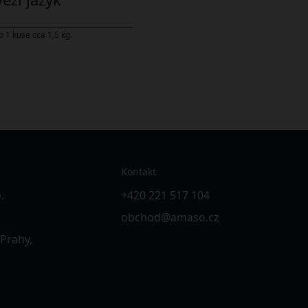
 1 kuse cca 1,5 kg.
Kontakt
.
+420 221 517 104
obchod@amaso.cz
 Prahy,