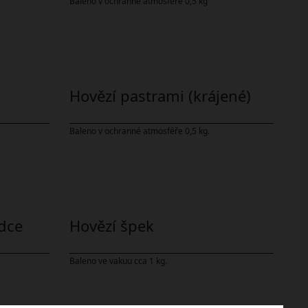
Baleno v ochranné atmosféře 0,5 kg
Hovězí pastrami (krájené)
Baleno v ochranné atmosféře 0,5 kg.
rdce
Hovězí špek
Baleno ve vakuu cca 1 kg.