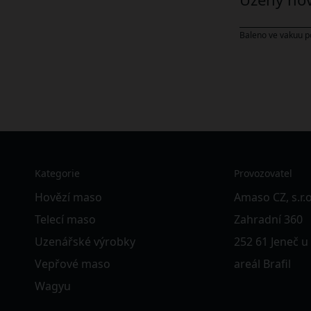
Baleno ve vakuu po
Kategorie
Provozovatel
Hovězí maso
Amaso CZ, s.r.o
Telecí maso
Zahradní 360
Uzenářské výrobky
252 61 Jeneč u
Vepřové maso
areál Brafil
Wagyu