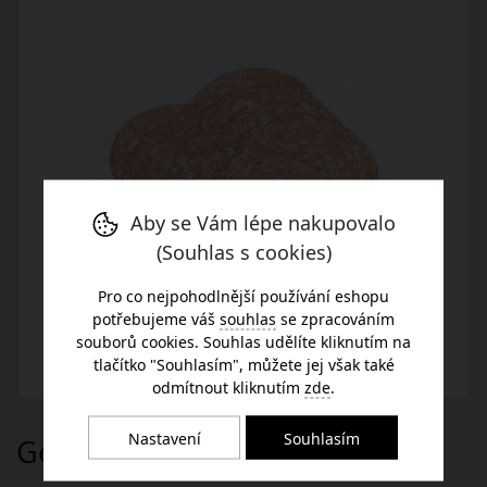
Aby se Vám lépe nakupovalo
(Souhlas s cookies)
Pro co nejpohodlnější používání eshopu
potřebujeme váš
souhlas
se zpracováním
souborů cookies. Souhlas udělíte kliknutím na
tlačítko "Souhlasím", můžete jej však také
odmítnout kliknutím
zde
.
Nastavení
Souhlasím
Gothajský salám (krájený)