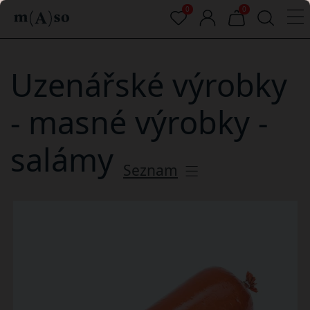
0
0
Uzenářské výrobky
- masné výrobky -
salámy