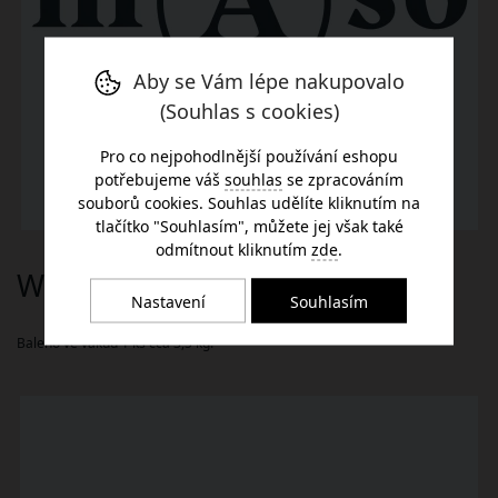
Aby se Vám lépe nakupovalo
(Souhlas s cookies)
Pro co nejpohodlnější používání eshopu
potřebujeme váš
souhlas
se zpracováním
souborů cookies. Souhlas udělíte kliknutím na
tlačítko "Souhlasím", můžete jej však také
odmítnout kliknutím
zde
.
Wagyu Malý ořech Sloupnice
Nastavení
Souhlasím
Baleno ve vakuu 1 ks cca 3,5 kg.