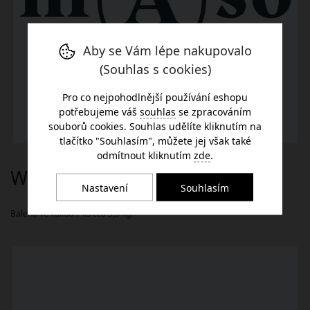
Aby se Vám lépe nakupovalo
(Souhlas s cookies)
Pro co nejpohodlnější používání eshopu
potřebujeme váš
souhlas
se zpracováním
souborů cookies. Souhlas udělíte kliknutím na
tlačítko "Souhlasím", můžete jej však také
odmítnout kliknutím
zde
.
Wagyu Malý ořech Sloupnice
Nastavení
Souhlasím
Baleno ve vakuu 1 ks cca 3,5 kg.