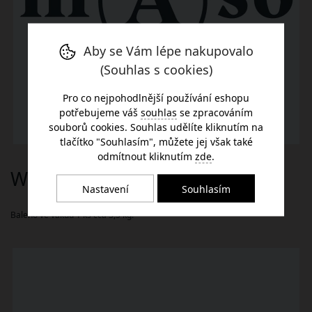
Aby se Vám lépe nakupovalo
(Souhlas s cookies)
Pro co nejpohodlnější používání eshopu
potřebujeme váš
souhlas
se zpracováním
souborů cookies. Souhlas udělíte kliknutím na
tlačítko "Souhlasím", můžete jej však také
odmítnout kliknutím
zde
.
Wagyu Malý ořech Sloupnice
Nastavení
Souhlasím
Baleno ve vakuu 1 ks cca 3,5 kg.