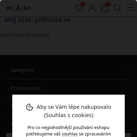
0
0
Můj účet: přihlaste se
nepřihlášený uživatel
Kategorie
Provozovatel
Kontakt
Aby se Vám lépe nakupovalo
(Souhlas s cookies)
Uživatelský účet
Pro co nejpohodlnější používání eshopu
potřebujeme váš
souhlas
se zpracováním