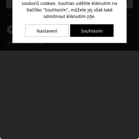
Přihlásit
souborů cookies. Souhlas udělíte kliknutím na
tlačítko "Souhlasím", můžete jej však také
odmítnout kliknutím
zde
.
Za Amasem
Nastavení
Souhlasím
stojí lidé z
Ambiente.
made with
❤
by
ineShop