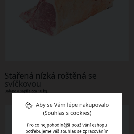
Stařená nízká roštěná se
svíčkovou
Baleno v papíře cca 10 kg.
Aby se Vám lépe nakupovalo
(Souhlas s cookies)
Pro co nejpohodlnější používání eshopu
potřebujeme váš
souhlas
se zpracováním