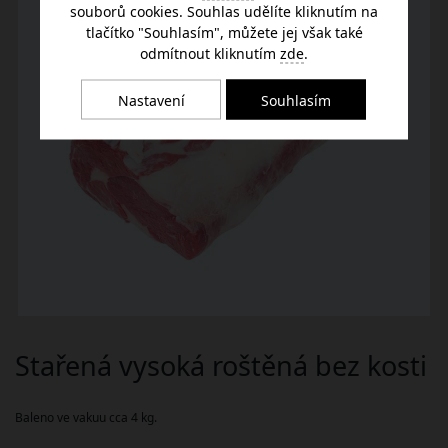
souborů cookies. Souhlas udělíte kliknutím na
tlačítko "Souhlasím", můžete jej však také
odmítnout kliknutím
zde
.
Nastavení
Souhlasím
Stařená vysoká roštěná bez kosti
Baleno ve vakuu cca 4 kg.