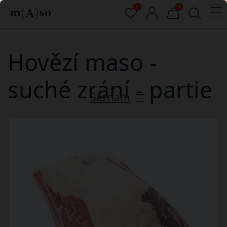
0
0
Hovězí maso -
suché zrání - partie