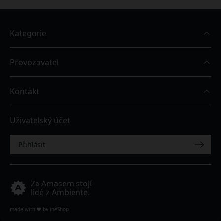
Kategorie
Provozovatel
Kontakt
Uživatelský účet
Přihlásit
Za Amasem stojí
lidé z Ambiente.
Smazat filtry
Použít filtry
made with
❤
by
ineShop